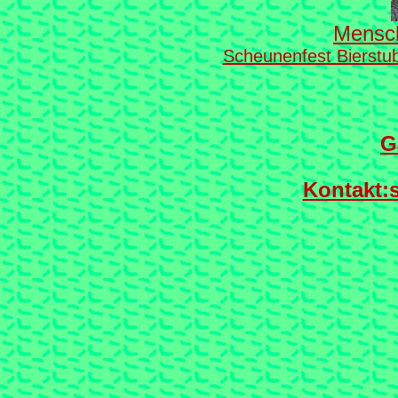
Mensch
Scheunenfest Bierstu
G
Kontakt: