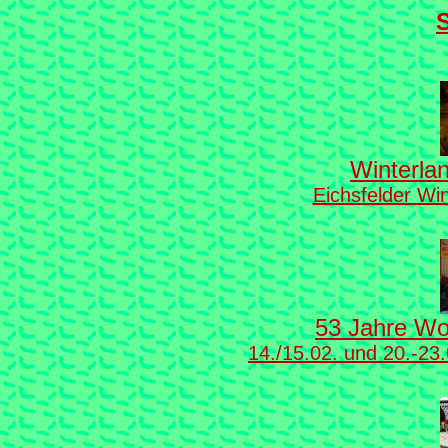
S
Winterlan
Eichsfelder Wi
53 Jahre Wo
14./15.02. und 20.-23